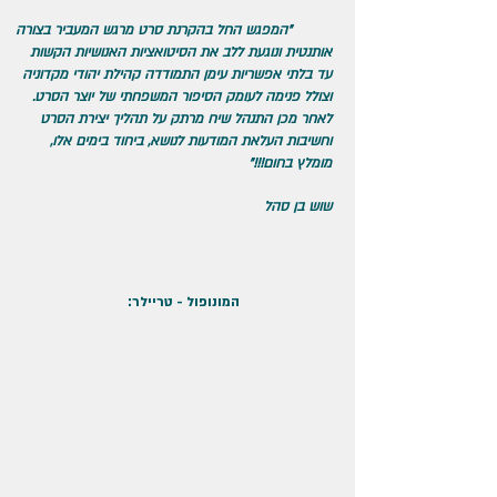
​ "המפגש החל בהקרנת סרט מרגש המעביר בצורה
אותנטית ונוגעת ללב את הסיטואציות האנושיות הקשות
עד בלתי אפשריות עימן התמודדה קהילת יהודי מקדוניה
וצולל פנימה לעומק הסיפור המשפחתי של יוצר הסרט.
לאחר מכן התנהל שיח מרתק על תהליך יצירת הסרט
וחשיבות העלאת המודעות לנושא, ביחוד בימים אלו,
מומלץ בחום!!!"
שוש בן סהל
:המונופול - טריילר