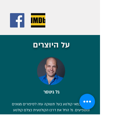
על היוצרים
גל גינוסר
גל הוא במאי קולנוע בעל תשוקה עזה לסיפורים מגוונים
ומשפיעים. גל החל את דרכו הקולנועית כצלם קולנוע
בסרטים עלילתיים שונים בהם צבר את מיומנויותיו
הקולנועיות. המסע של גל כבמאי החל עם דרמת המתח
"הצוללת" (2012) ו"שומר הגן" (2014), שילוב מעורר
השראה של אנימציית תלת מימד וצילום, סרטיו זוכים
להערכה עולמית. בשנת 2019 הרחיב גל את הניסיון